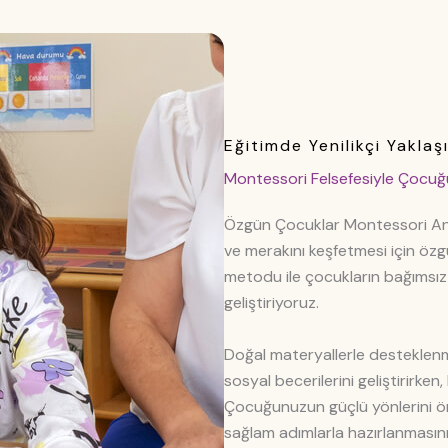
Eğitimde Yenilikçi Yaklaş
Montessori Felsefesiyle Çocuğu
Özgün Çocuklar Montessori Ana
ve merakını keşfetmesi için öz
metodu ile çocukların bağımsı
geliştiriyoruz.
Doğal materyallerle desteklenm
sosyal becerilerini geliştirirken
Çocuğunuzun güçlü yönlerini ön
sağlam adımlarla hazırlanmasını