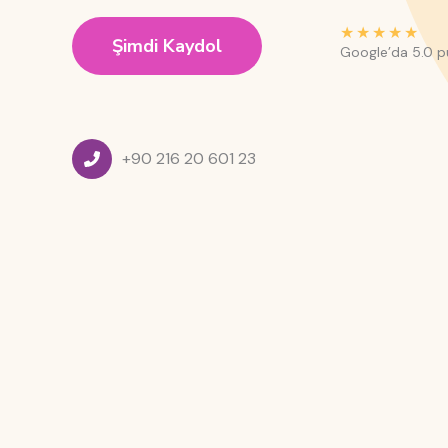
★
★
★
★
★
Şimdi Kaydol
Google’da 5.0 
+90 216 20 601 23